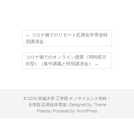
←
コロナ禍でのリモート応用化学専攻特
別講演会
コロナ禍でのオンライン授業（同時双方
向型）［集中講義と特別講演会］
→
© 2026
崇城大学 工学部 ナノサイエンス学科・
大学院 応用化学専攻
| Designed by:
Theme
Freesia
| Powered by:
WordPress