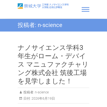
Skip
to
content
崇城大学 工学部 ナノサ
投稿者:
n-science
イエンス学科・大学院 応
用化学専攻
ナノサイエンス学科3
年生がローム・デバイ
ス マニュファクチャリ
ング株式会社 筑後工場
を見学しました！
投稿者:
n-science
日付:
2026年6月19日