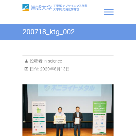
Skip
to
content
崇城大学 工学部 ナノサ
200718_ktg_002
イエンス学科・大学院 応
用化学専攻
投稿者:
n-science
日付:
2020年8月13日