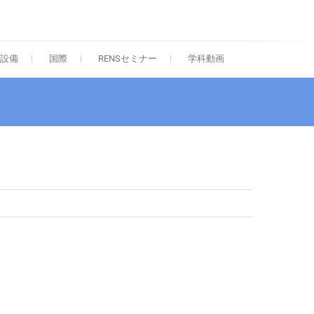
院 応用化学専攻
設備
国際
RENSセミナー
学科動画