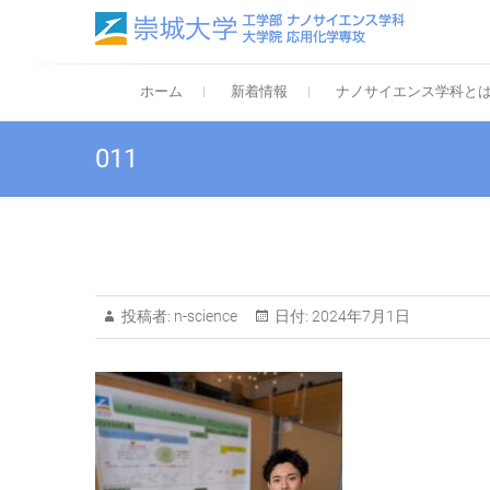
Skip
to
content
崇城
Departm
ホーム
新着情報
ナノサイエンス学科と
011
投稿者:
n-science
日付:
2024年7月1日