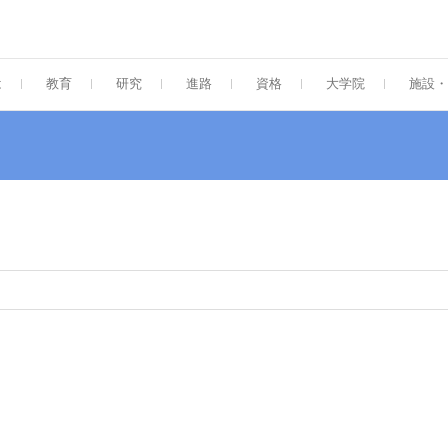
大学 工学部 ナノサイエンス学科・大学
ent of Nanoscience, SOJO UNIVERSITY
は
教育
研究
進路
資格
大学院
施設・