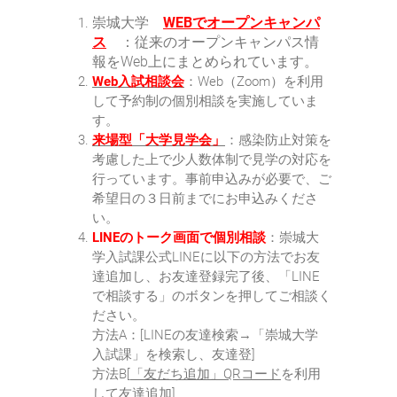
崇城大学
WEBでオープンキャンパ
ス
：従来のオープンキャンパス情
報をWeb上にまとめられています。
Web入試相談会
：Web（Zoom）を利用
して予約制の個別相談を実施していま
す。
来場型「大学見学会」
：感染防止対策を
考慮した上で少人数体制で見学の対応を
行っています。事前申込みが必要で、ご
希望日の３日前までにお申込みくださ
い。
LINEのトーク画面で個別相談
：崇城大
学入試課公式LINEに以下の方法でお友
達追加し、お友達登録完了後、「LINE
で相談する」のボタンを押してご相談く
ださい。
方法A：[LINEの友達検索→「崇城大学
入試課」を検索し、友達登]
方法B[
「友だち追加」QRコード
を利用
して友達追加]