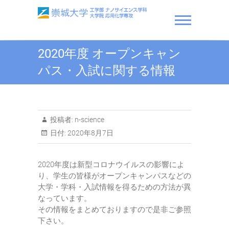
Skip
to
content
崇城大学 工学部 ナノサ
2020年度 オープンキャン
イエンス学科・大学院 応
パス・入試に関する情報
用化学専攻
投稿者:
n-science
日付:
2020年8月7日
2020年度は新型コロナウイルスの影響によ
り、学生の皆様がオープンキャンパスなどの
大学・学科・入試情報を得るための方法が異
なっています。
その情報をまとめておりますので是非ご参照
下さい。