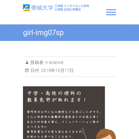
Skip
to
content
崇城大学 工学部 ナノサ
girl-img07sp
イエンス学科・大学院 応
用化学専攻
投稿者:
n-science
日付:
2019年10月17日