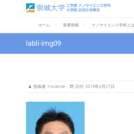
Skip
to
content
崇城
Departm
ホーム
新着情報
ナノサイエンス学科と
labli-img09
投稿者:
n-science
日付:
2019年4月27日