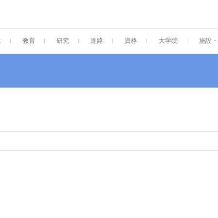
大学 工学部 ナノサイエンス学科・大学
ent of Nanoscience, SOJO UNIVERSITY
は
教育
研究
進路
資格
大学院
施設・