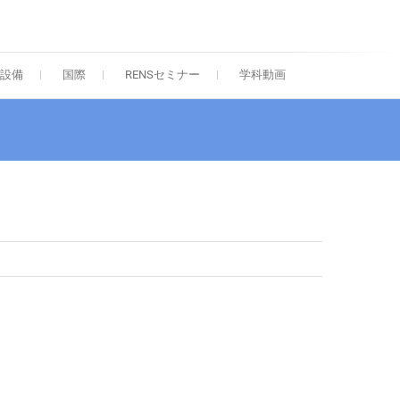
院 応用化学専攻
設備
国際
RENSセミナー
学科動画