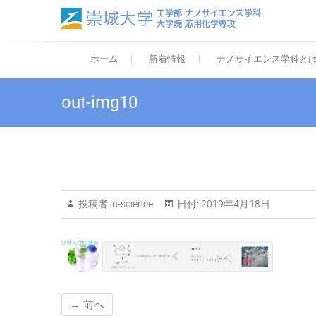
Skip
to
content
崇城
Departm
ホーム
新着情報
ナノサイエンス学科と
out-img10
投稿者:
n-science
日付:
2019年4月18日
← 前へ