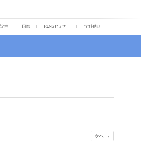
院 応用化学専攻
設備
国際
RENSセミナー
学科動画
次へ →